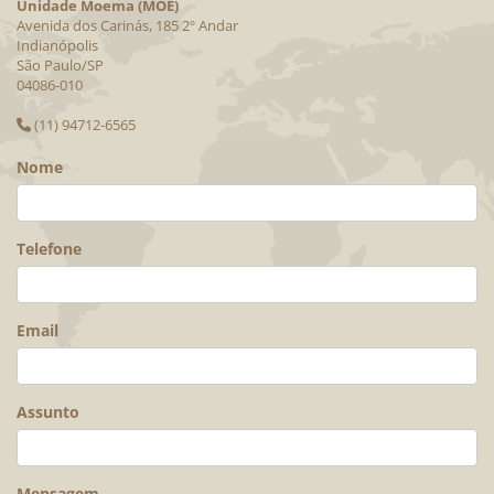
Unidade Moema (MOE)
Avenida dos Carinás, 185 2º Andar
Indianópolis
São Paulo/SP
04086-010
(11) 94712-6565
Nome
Telefone
Email
Assunto
Mensagem