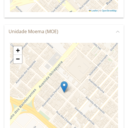
Leaflet
|
©
OpenStreetMap
Unidade Moema (MOE)
+
−