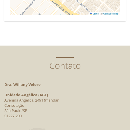
Leaflet
|
©
OpenStreetMap
Contato
Dra. Willany Veloso
Unidade Angélica (AGL)
Avenida Angélica, 2491 9º andar
Consolação
São Paulo/SP
01227-200